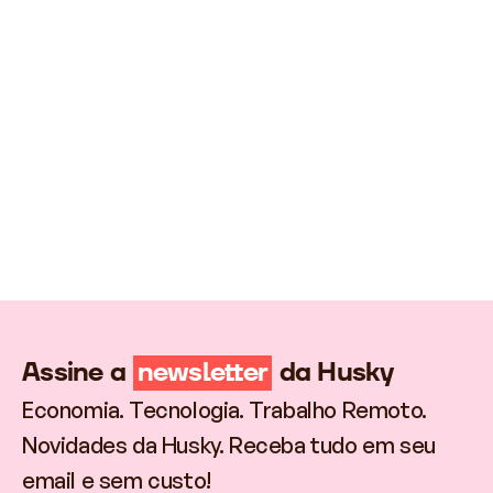
Imagine que você vá passar um período de
férias na Turquia e calculou que deve levar
cerca de 30 mil Liras Turcas para a viagem.
Nesse caso, uma regra de três básica dá o
resultado: se cada Lira Turca vale R$ 0,30 no
dia da compra, você vai precisar de 3 mil reais
para a temporada.
Assine a
newsletter
da Husky
Economia. Tecnologia. Trabalho Remoto.
Novidades da Husky. Receba tudo em seu
email e sem custo!