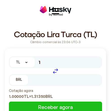
Cotação Lira Turca (TL)
Câmbio comercial às 23:06 UTC-3
TL
BRL
Cotação agora
1.00000
TL
=
1.31350
BRL