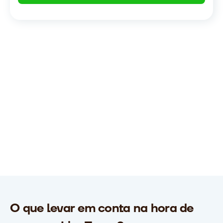
ransferências internacionais
sem
urocracia
e com
agilidade
ápido. Simples. Seguro. Conte com a
sky.
O que levar em conta na hora de