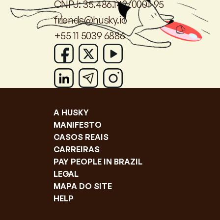
CNPJ: 35.486.142/0001-95
friends@husky.io
+55 11 5039 6886
A HUSKY
MANIFESTO
CASOS REAIS
CARREIRAS
PAY PEOPLE IN BRAZIL
LEGAL
MAPA DO SITE
HELP