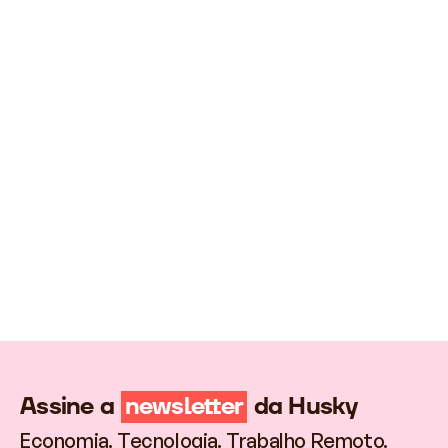
regra de três com contas de multiplicação.
Veja este exemplo:
Se a cotação da Coroa Norueguesa no dia da
transação aponta para cada 1 Coroa
Norueguesa valendo 0,005 Reais, significa que
você precisa multiplicar por 0,53 suas
compras em Coroas Norueguesas para
chegar ao valor. Se você precisa de 200 mil
Coroas Norueguesas para viajar, é preciso
105.338 Reais para comprá-los.
Assine a
newsletter
da Husky
Economia. Tecnologia. Trabalho Remoto.