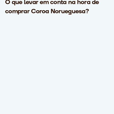
O que levar em conta na hora de
comprar Coroa Norueguesa?
IOF
Imposto sobre Operações Financeiras (IOF) é uma
forma de o governo regular a oferta e demanda de
crédito no Brasil.
Taxa de Câmbio
A Taxa de Câmbio é o valor de uma moeda em relação
a outra.