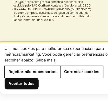
SAC@ouribank.com
| caso a demanda não tenha sido
resolvida pelo SAC Ouribank contate a Ouvidoria tel: 0800-
603-4444 | tel: 0800-775-4000 |
ouvidoria@ouribank.com
)
não é uma empresa associada, coligada ou controlada, da
Husky. O número da Central de Atendimento ao público do
Banco Central do Brasil é o 145.
Usamos cookies para melhorar sua experiência e para
métricas/marketing. Você pode
gerenciar preferências
o
escolher abaixo.
Saiba mais
.
Rejeitar não necessários
Gerenciar cookies
Aceitar todos