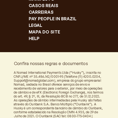
CASOS REAIS
CARREIRAS
PAY PEOPLE IN BRAZIL
LEGAL
MAPA DO SITE
HELP
Confira nossas regras e documentos
A Nomad International Payments Ltda (“Husky”), inscrita no
CNPJ/ME nº 35.486.142/0001-95 (Telefone (11) 4200.0204,
Support@nomadglobal.com
), empresa do grupo empresarial
Nomad, sediada no Brasil oferece serviços de envio e
recebimento de valores para o exterior, por meio de operações
de câmbio e de eFX (Electronic Foreign Exchange), nos termos
do art. 49, § 2º, III, da Resolução BCB no 277, de 31.12.2022.
As operações de câmbio intermediadas pela Husky são feitas
através do Ouribank S.A. Banco Múltiplo (“Ouribank”). A
Husky é um correspondente bancário de câmbio do Ouribank,
conforme estabelecido na Resolução CMN 4.935, de 29 de
Julho de 2021. O Ouribank (SAC tel: 0800-775-0404 |