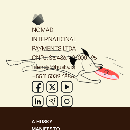
NOMAD
INTERNATIONAL
PAYMENTS LTDA
CNPJ: 35.486.142/0001-95
friends@husky.io
+55 11 5039 6886
A HUSKY
MANIFESTO